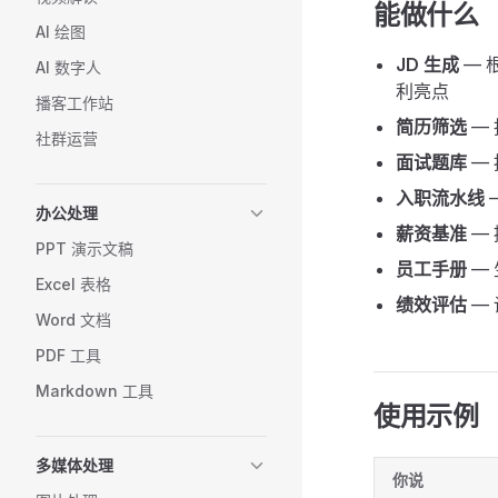
能做什么
AI 绘图
JD 生成
— 
AI 数字人
利亮点
播客工作站
简历筛选
—
社群运营
面试题库
—
入职流水线
办公处理
薪资基准
—
PPT 演示文稿
员工手册
—
Excel 表格
绩效评估
— 
Word 文档
PDF 工具
Markdown 工具
使用示例
多媒体处理
你说