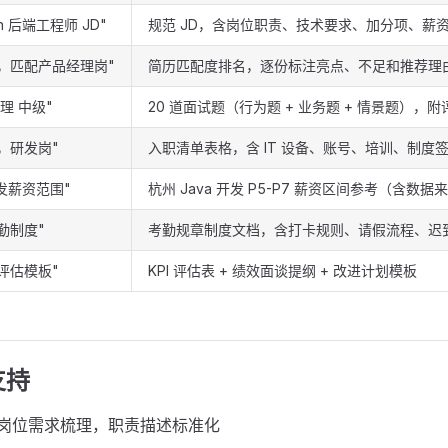
on 后端工程师 JD"
规范 JD，含岗位职责、技术要求、加分项、薪
，匹配产品经理岗"
简历匹配度排名，逐份标注亮点、不足和推荐理
理 中级"
20 道面试题（行为题 + 业务题 + 情景题），
，研发岗"
入职清单表格，含 IT 设备、账号、培训、制度
开发薪资范围"
杭州 Java 开发 P5-P7 薪资区间参考（含数据
勤制度"
考勤规章制度文档，含打卡规则、请假流程、迟
评估模板"
KPI 评估表 + 绩效面谈提纲 + 改进计划模板
支持
 岗位需求梳理，职责描述标准化