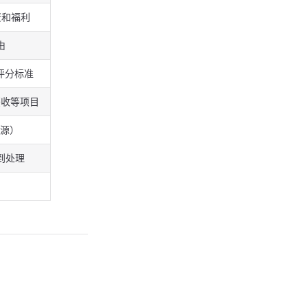
资和福利
由
附评分标准
签收等项目
来源）
到处理