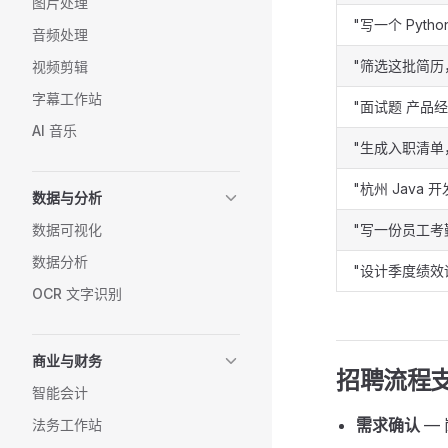
图片处理
"写一个 Pyth
音频处理
"筛选这批简历
视频剪辑
字幕工作站
"面试题 产品经
AI 音乐
"生成入职清单
"杭州 Java 
数据与分析
数据可视化
"写一份员工考
数据分析
"设计季度绩效
OCR 文字识别
商业与财务
招聘流程
智能会计
需求确认
—
法务工作站