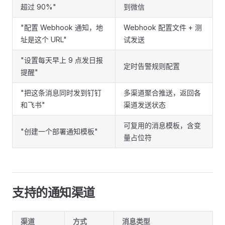
超过 90%"
到微信
"配置 Webhook 通知，地
Webhook 配置文件 + 测
址是这个 URL"
试发送
"设置每天早上 9 点发日报
定时告警规则配置
提醒"
"把这条消息同时发到钉钉
多渠道聚合推送，返回各
和飞书"
渠道发送状态
可复用的消息模板，含变
"创建一个部署通知模板"
量占位符
支持的通知渠道
渠道
方式
消息类型