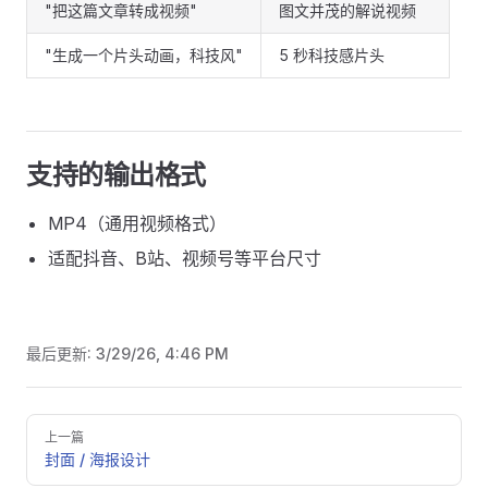
"把这篇文章转成视频"
图文并茂的解说视频
"生成一个片头动画，科技风"
5 秒科技感片头
支持的输出格式
MP4（通用视频格式）
适配抖音、B站、视频号等平台尺寸
最后更新:
3/29/26, 4:46 PM
Pager
上一篇
封面 / 海报设计