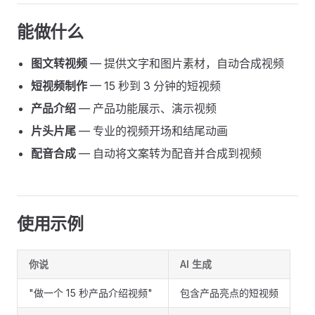
能做什么
图文转视频
— 提供文字和图片素材，自动合成视频
短视频制作
— 15 秒到 3 分钟的短视频
产品介绍
— 产品功能展示、演示视频
片头片尾
— 专业的视频开场和结尾动画
配音合成
— 自动将文案转为配音并合成到视频
使用示例
你说
AI 生成
"做一个 15 秒产品介绍视频"
包含产品亮点的短视频