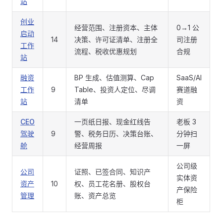
站
创业
经营范围、注册资本、主体
0→1 公
启动
14
决策、许可证清单、注册全
司注册
工作
流程、税收优惠规划
合规
站
融资
BP 生成、估值测算、Cap
SaaS/AI
工作
9
Table、投资人定位、尽调
赛道融
站
清单
资
CEO
一页纸日报、现金红线告
老板 3
驾驶
9
警、税务日历、决策台账、
分钟扫
舱
经营周报
一屏
公司级
公司
证照、已签合同、知识产
实体资
资产
10
权、员工花名册、股权台
产保险
管理
账、资产总览
柜