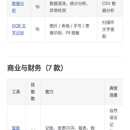
数据分
数据清洗、统计分析、
CSV 数
19
析
异常检测
据分析
扫描件
OCR 文
图片 / 表格 / 手写 / 票
16
文字提
字识别
据识别、PII 脱敏
取
商业与财务（7 款）
技
典型
工具
能
能力
场景
数
自然
语言
记
智能
记账、发票OCR、报表、税