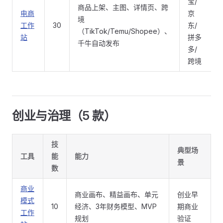
宝/
商品上架、主图、详情页、跨
电商
京
境
工作
30
东/
（TikTok/Temu/Shopee）、
站
拼多
千牛自动发布
多/
跨境
创业与治理（5 款）
技
典型场
工具
能
能力
景
数
商业
商业画布、精益画布、单元
创业早
模式
10
经济、3年财务模型、MVP
期商业
工作
规划
验证