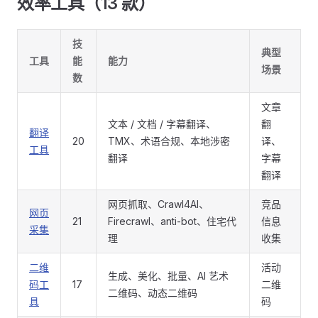
效率工具（13 款）
技
典型
工具
能
能力
场景
数
文章
文本 / 文档 / 字幕翻译、
翻
翻译
20
TMX、术语合规、本地涉密
译、
工具
翻译
字幕
翻译
网页抓取、Crawl4AI、
竞品
网页
21
Firecrawl、anti-bot、住宅代
信息
采集
理
收集
二维
活动
生成、美化、批量、AI 艺术
码工
17
二维
二维码、动态二维码
具
码