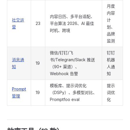
月度
内容
内容日历、多平台适配、
社交运
计
23
平台算法 2026、AI 最佳
营
划、
时机、跨境
品牌
监测
微信/钉钉/飞
钉钉
消息通
书/Telegram/Slack 推送
机器
19
知
（90+ 渠道）、
人通
Webhook 告警
知
模板库、提示词优化
提示
Prompt
19
（DSPy）、多模型对比、
词优
管理
Promptfoo eval
化