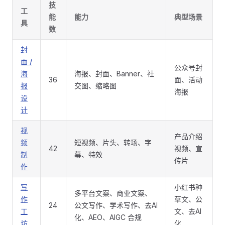
技
工
能
能力
典型场景
具
数
封
面 /
公众号封
海
海报、封面、Banner、社
36
面、活动
报
交图、缩略图
海报
设
计
视
产品介绍
频
短视频、片头、转场、字
42
视频、宣
制
幕、特效
传片
作
写
小红书种
多平台文案、商业文案、
作
草文、公
24
公文写作、学术写作、去AI
工
文、去AI
化、AEO、AIGC 合规
坊
化