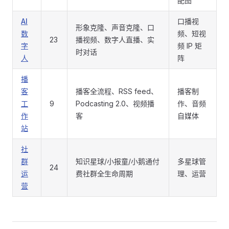
配图
AI
口播视
形象克隆、声音克隆、口
数
频、短视
23
播视频、数字人直播、实
字
频 IP 矩
时对话
人
阵
播
客
播客全流程、RSS feed、
播客制
工
9
Podcasting 2.0、视频播
作、音频
作
客
自媒体
站
社
群
知识星球/小报童/小鹅通付
多星球管
24
运
费社群全生命周期
理、运营
营