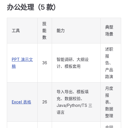
办公处理（5 款）
技
典型
工具
能
能力
场景
数
述职
报
PPT 演示文
智能调研、大纲设
36
告、
稿
计、模板套用
产品
路演
月度
导入导出、模板填
报
充、数据校验、
Excel 表格
26
表、
Java/Python/TS 三
数据
语言
整理
合同