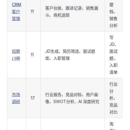
CRM
建
客户台账、跟进记录、销售漏
客户
11
档、
斗、商机追踪
管理
销售
分析
写
JD、
招聘
JD生成、简历筛选、面试题
面试
11
/ HR
库、入职管理
题、
入职
清单
行业
分
市场
行业报告、竞品对标、用户画
17
析、
调研
像、SWOT分析、AI 深度研究
竞品
对比
淘