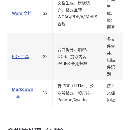
文档生成、模板填
生
充、格式互转、
Word 文档
32
成、
WCAG/PDF/A/PAdES
报告
合规
撰写
多文
件合
合并拆分、加密、
并、
PDF 工具
22
OCR、提取内容、
扫描
PAdES 长期归档
件识
别
转 PDF / HTML、公
技术
Markdown
18
众号格式、幻灯片、
文档
工具
Pandoc/Quarto
排版