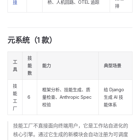
排
桥、人机回路、OTEL 追踪
排
元系统（1 款）
技
工
能
能力
典型场景
具
数
技
框架分析、技能生成、质
给 Django
能
6
量检查、Anthropic Spec
生成 AI 技
工
校验
能体系
厂
技能工厂不直接面向终端用户，它是工作站自进化的
核心引擎。通过它生成的新模块会自动注册为可调度