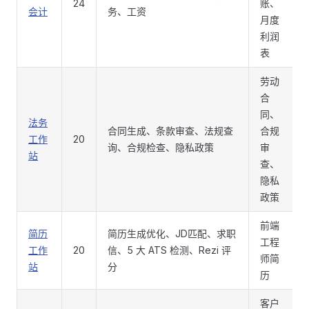
24
账、
会计
务、工资
月度
利润
表
劳动
合
同、
法务
合同生成、条款审查、法规查
合规
工作
20
询、合规检查、隐私政策
审
站
查、
隐私
政策
前端
简历
简历生成优化、JD匹配、求职
工程
工作
20
信、5 大 ATS 检测、Rezi 评
师简
站
分
历
客户