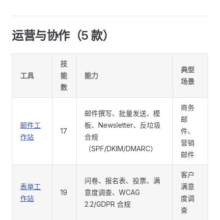
运营与协作（5 款）
技
典型
工具
能
能力
场景
数
商务
邮件撰写、批量发送、模
邮
邮件工
板、Newsletter、反垃圾
17
件、
作站
合规
营销
（SPF/DKIM/DMARC）
邮件
客户
问卷、报名表、投票、满
表单工
满意
19
意度调查、WCAG
作站
度调
2.2/GDPR 合规
查