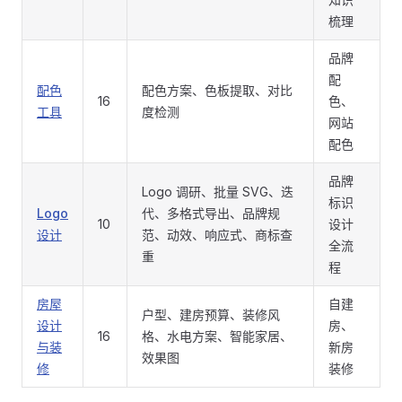
梳理
品牌
配
配色
配色方案、色板提取、对比
16
色、
工具
度检测
网站
配色
品牌
Logo 调研、批量 SVG、迭
标识
Logo
代、多格式导出、品牌规
10
设计
设计
范、动效、响应式、商标查
全流
重
程
房屋
自建
户型、建房预算、装修风
设计
房、
16
格、水电方案、智能家居、
与装
新房
效果图
修
装修