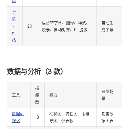
辑
字
幕
语音转字幕、翻译、样式、
自动生
工
20
烧录、自动对齐、PII 脱敏
成字幕
作
站
数据与分析（3 款）
技
典型场
工具
能
能力
景
数
数据可
柱状图、流程图、思维
销售数
18
视化
导图、仪表板
据图表