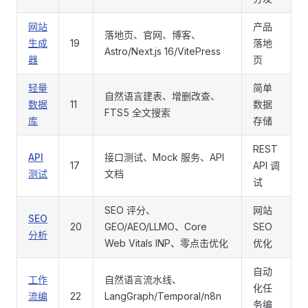
网站
产品
落地页、官网、博客、
生成
19
落地
Astro/Next.js 16/VitePress
器
页
轻量
简单
自然语言建表、增删改查、
数据
11
数据
FTS5 全文搜索
库
存储
REST
API
接口测试、Mock 服务、API
17
API 调
测试
文档
试
SEO 评分、
网站
SEO
20
GEO/AEO/LLMO、Core
SEO
分析
Web Vitals INP、零点击优化
优化
自动
工作
自然语言流水线、
化任
流编
22
LangGraph/Temporal/n8n
务编