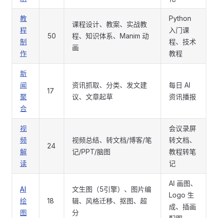
教
Python
课程设计、教案、实战教
程
入门课
50
程、知识体系、Manim 动
制
程、技术
画
作
教程
新
闻
资讯抓取、分类、发文建
每日 AI
17
聚
议、文章起草
资讯播报
合
视
会议录屏
频
视频总结、转文档/博客/笔
转文档、
24
解
记/PPT/脑图
教程转笔
读
记
AI 画图、
AI
文生图（5引擎）、图片编
Logo 生
绘
18
辑、风格迁移、抠图、超
成、插画
图
分