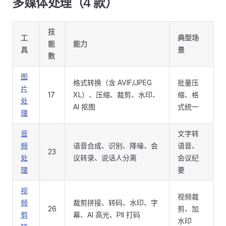
多媒体处理（4 款）
技
工
典型场
能
能力
具
景
数
图
格式转换（含 AVIF/JPEG
批量压
片
17
XL）、压缩、裁剪、水印、
缩、格
处
AI 抠图
式统一
理
音
文字转
频
语音合成、识别、降噪、会
语音、
23
处
议转录、说话人分离
会议纪
理
要
视
视频裁
频
裁剪拼接、转码、水印、字
26
剪、加
剪
幕、AI 高光、PII 打码
水印