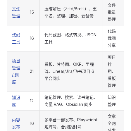
文件
文件
压缩解压（Zstd/Brotli）、重
15
批量
管理
命名、整理、加密、云备份
整理
代码
代码
代码截图、格式转换、JSON
16
截图
工具
工具
分享
项目
项目
看板、甘特图、OKR、里程
排
管理
21
碑、Linear/Jira/飞书项目 6
期、
/ 调
平台同步
看板
度
管理
知识
笔记管理、搜索、读书笔记、
知识
12
库
向量 RAG、Obsidian 同步
整理
文章
内容
多平台一键发布、Playwright
16
全网
发布
矩阵号、合规防封号
分发