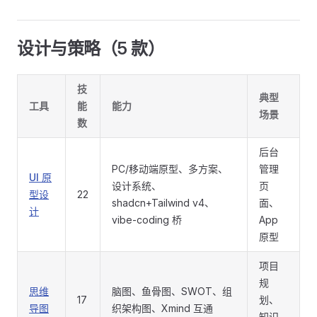
设计与策略（5 款）
技
典型
工具
能
能力
场景
数
后台
PC/移动端原型、多方案、
管理
UI 原
设计系统、
页
型设
22
shadcn+Tailwind v4、
面、
计
vibe-coding 桥
App
原型
项目
规
思维
脑图、鱼骨图、SWOT、组
17
划、
导图
织架构图、Xmind 互通
知识